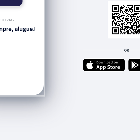
BOX24X7
pre, alugue!
OR