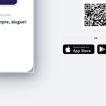
BOX24X7
pre, alugue!
OR